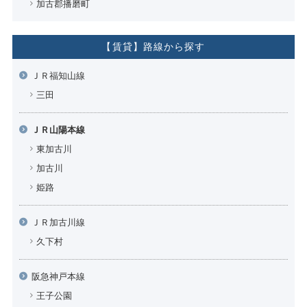
加古郡播磨町
【賃貸】路線から探す
ＪＲ福知山線
三田
ＪＲ山陽本線
東加古川
加古川
姫路
ＪＲ加古川線
久下村
阪急神戸本線
王子公園