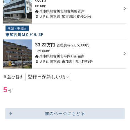
万円
68.6m²
兵庫県加古川市加古川町粟津
ＪＲ山陽本線
加古川駅
徒歩14分
店舗・事務所
東加古川ＭＣビル 3F
33.22
万円
管理費等
2
万
5,300
円
125.00m²
兵庫県加古川市平岡町新在家
ＪＲ山陽本線
東加古川駅
徒歩3分
並び替え
5
件
前のページにもどる