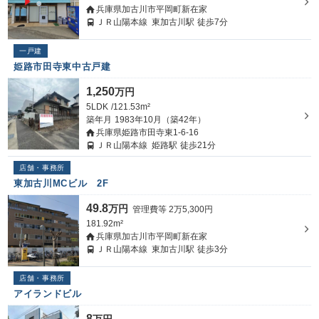
兵庫県加古川市平岡町新在家
ＪＲ山陽本線
東加古川駅
徒歩7分
一戸建
姫路市田寺東中古戸建
1,250
万円
5LDK
121.53m²
築年月
1983年10月（築42年）
兵庫県姫路市田寺東1-6-16
ＪＲ山陽本線
姫路駅
徒歩21分
店舗・事務所
東加古川MCビル 2F
49.8
万円
管理費等
2
万
5,300
円
181.92m²
兵庫県加古川市平岡町新在家
ＪＲ山陽本線
東加古川駅
徒歩3分
店舗・事務所
アイランドビル
8