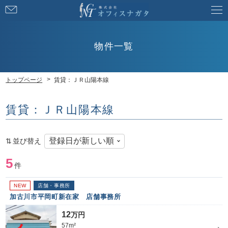
お
問
い
合
物件一覧
わ
せ
トップページ
賃貸：ＪＲ山陽本線
賃貸：ＪＲ山陽本線
並び替え
5
件
NEW
店舗・事務所
加古川市平岡町新在家 店舗事務所
12
万円
57m²