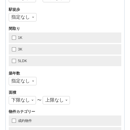
駅徒歩
間取り
1K
3K
5LDK
築年数
面積
〜
物件カテゴリー
成約物件