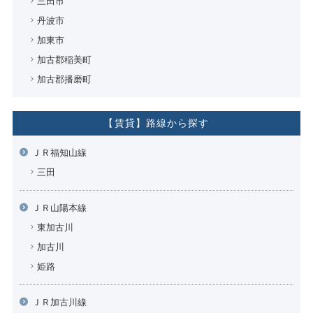
三田市
丹波市
加東市
加古郡稲美町
加古郡播磨町
【賃貸】路線から探す
ＪＲ福知山線
三田
ＪＲ山陽本線
東加古川
加古川
姫路
ＪＲ加古川線