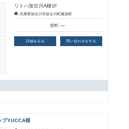
リトハ加古川A棟1F
兵庫県加古川市加古川町篠原町
賃料
---
詳細をみる
問い合わせをする
プYUCCA様