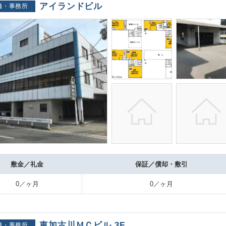
アイランドビル
舗・事務所
敷金／礼金
保証／償却・敷引
0／ヶ月
0／ヶ月
東加古川ＭＣビル 3F
舗・事務所