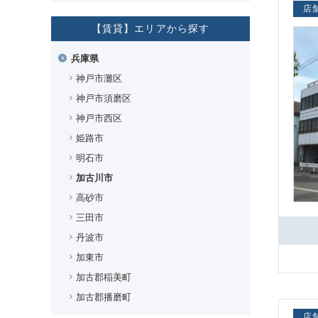
店
【賃貸】エリアから探す
兵庫県
神戸市灘区
神戸市須磨区
神戸市西区
姫路市
明石市
加古川市
高砂市
三田市
丹波市
加東市
加古郡稲美町
加古郡播磨町
店