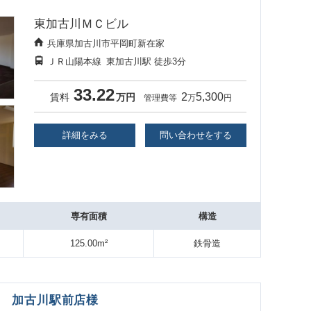
東加古川ＭＣビル
兵庫県加古川市平岡町新在家
ＪＲ山陽本線
東加古川駅
徒歩3分
33.22
2
5,300
賃料
万円
管理費等
万
円
詳細をみる
問い合わせをする
専有面積
構造
125.00m²
鉄骨造
ク 加古川駅前店様