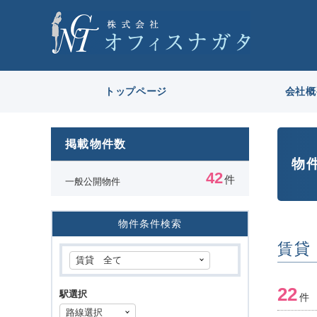
トップページ
会社概
掲載物件数
物
42
件
一般公開物件
物件条件検索
賃貸
22
駅選択
件