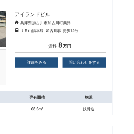
アイランドビル
兵庫県加古川市加古川町粟津
ＪＲ山陽本線
加古川駅
徒歩14分
8
賃料
万円
詳細をみる
問い合わせをする
専有面積
構造
68.6m²
鉄骨造