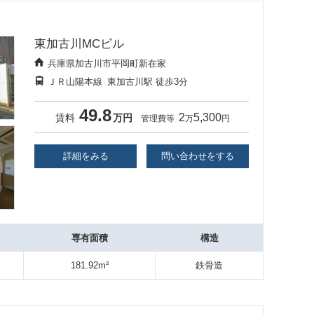
東加古川MCビル
兵庫県加古川市平岡町新在家
ＪＲ山陽本線
東加古川駅
徒歩3分
49.8
2
5,300
賃料
万円
管理費等
万
円
詳細をみる
問い合わせをする
専有面積
構造
181.92m²
鉄骨造