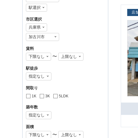
店
市区選択
賃料
〜
駅徒歩
間取り
1K
3K
5LDK
築年数
面積
〜