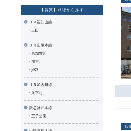
【賃貸】路線から探す
ＪＲ福知山線
三田
ＪＲ山陽本線
東加古川
加古川
姫路
ＪＲ加古川線
久下村
阪急神戸本線
王子公園
店
山陽電鉄本線