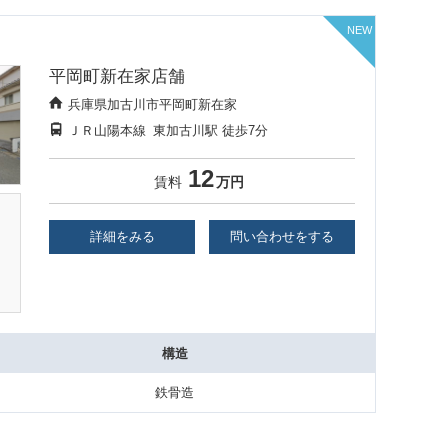
平岡町新在家店舗
兵庫県加古川市平岡町新在家
ＪＲ山陽本線
東加古川駅
徒歩7分
12
賃料
万円
詳細をみる
問い合わせをする
構造
鉄骨造