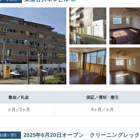
敷金／礼金
保証／償却・敷引
ヶ月／2ヶ月
4ヶ月／ヶ月
2025年6月20日オープン クリーニングレッ
舗(建一部)