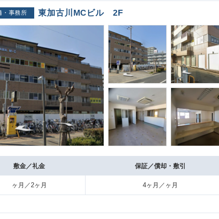
東加古川MCビル 2F
舗・事務所
敷金／礼金
保証／償却・敷引
ヶ月／2ヶ月
4ヶ月／ヶ月