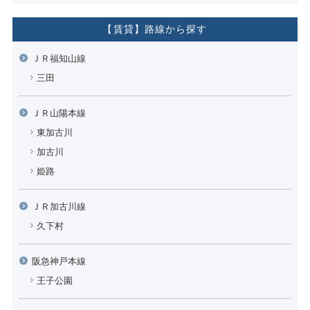
【賃貸】路線から探す
ＪＲ福知山線
三田
ＪＲ山陽本線
東加古川
加古川
姫路
ＪＲ加古川線
久下村
阪急神戸本線
王子公園