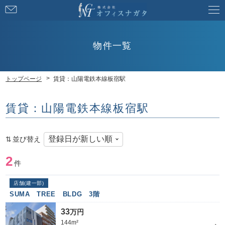
お
問
い
合
物件一覧
わ
せ
トップページ
賃貸：山陽電鉄本線板宿駅
賃貸：山陽電鉄本線板宿駅
並び替え
2
件
店舗(建一部)
SUMA TREE BLDG 3階
33
万円
144m²