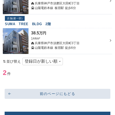
兵庫県神戸市須磨区大田町3丁目
山陽電鉄本線
板宿駅
徒歩6分
店舗(建一部)
SUMA TREE BLDG 2階
38.5
万円
144m²
兵庫県神戸市須磨区大田町3丁目
山陽電鉄本線
板宿駅
徒歩6分
並び替え
2
件
前のページにもどる