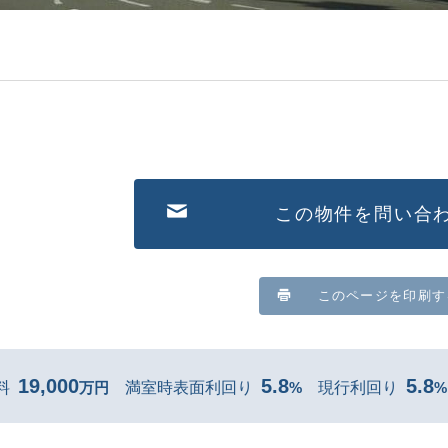
この物件を問い合
このページを印刷す
19,000
5.8
5.8
料
万円
満室時表面利回り
%
現行利回り
%