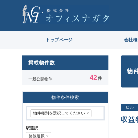
トップページ
会社概
掲載物件数
物
42
件
一般公開物件
物件条件検索
ビル
収益
駅選択