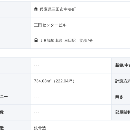
兵庫県三田市中央町
三田センタービル
ＪＲ福知山線
三田駅
徒歩7分
---
新築/中
734.03m²
（222.04坪）
計測方
ニー
---
向き
数
---
部屋階
造
鉄骨造