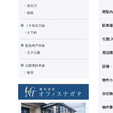
加古川
間取内
姫路
駐車場
ＪＲ加古川線
久下村
引渡/
阪急神戸本線
王子公園
周辺環
山陽電鉄本線
設備・
板宿
物件カ
自社物
物件番