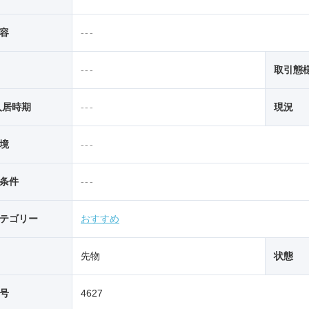
容
---
---
取引態
入居時期
---
現況
境
---
条件
---
テゴリー
おすすめ
先物
状態
号
4627