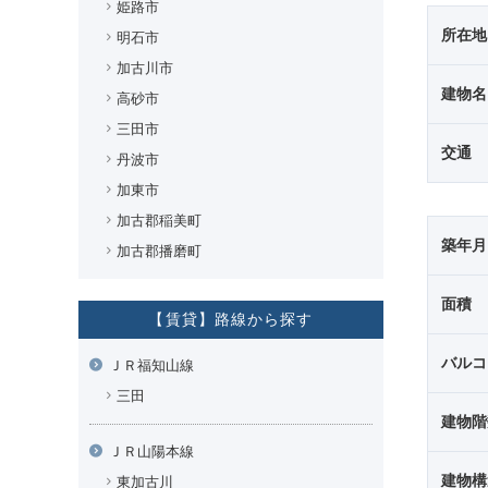
姫路市
所在地
明石市
加古川市
建物名
高砂市
三田市
交通
丹波市
加東市
加古郡稲美町
築年月
加古郡播磨町
面積
【賃貸】路線から探す
バルコ
ＪＲ福知山線
三田
建物階
ＪＲ山陽本線
建物構
東加古川