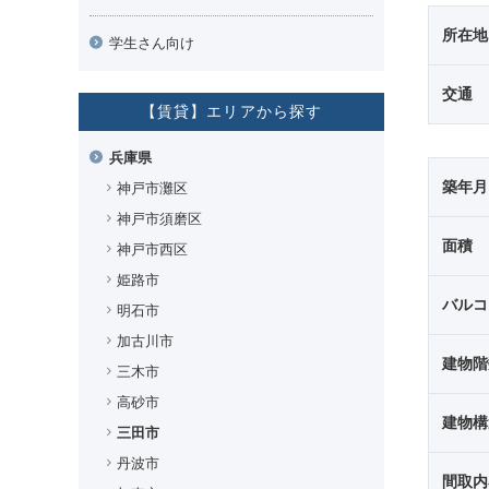
所在地
学生さん向け
交通
【賃貸】エリアから探す
兵庫県
築年月
神戸市灘区
神戸市須磨区
面積
神戸市西区
姫路市
バルコ
明石市
加古川市
建物階
三木市
高砂市
建物構
三田市
丹波市
間取内