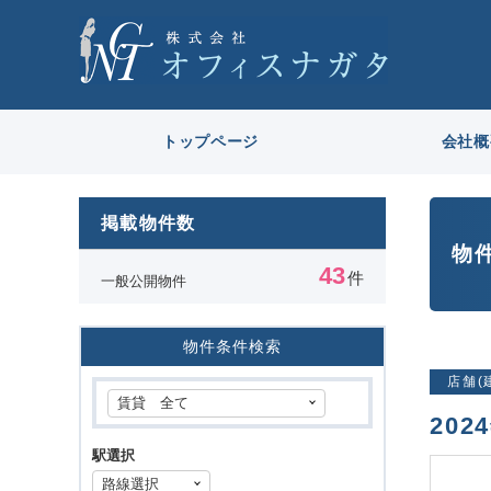
トップページ
会社概
掲載物件数
物
43
件
一般公開物件
物件条件検索
店舗(
20
駅選択