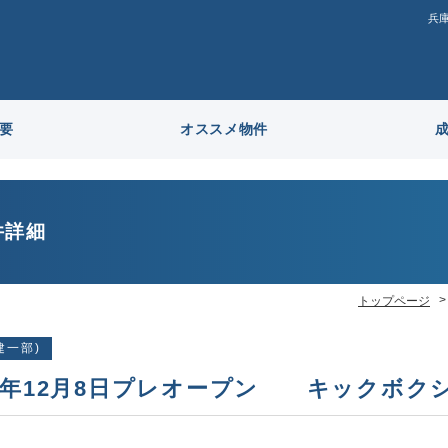
兵
要
オススメ物件
件詳細
トップページ
建一部)
24年12月8日プレオープン キックボク