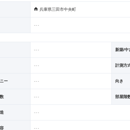
兵庫県三田市中央町
---
---
新築/中
---
計測方
ニー
---
向き
数
---
部屋階
造
---
容
---