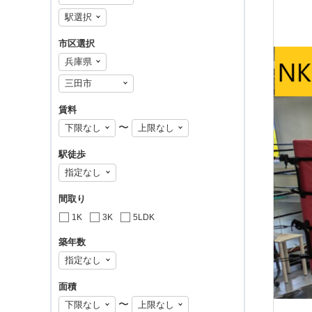
市区選択
賃料
〜
駅徒歩
間取り
1K
3K
5LDK
築年数
面積
〜