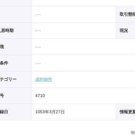
---
取引態
入居時期
---
現況
境
---
条件
---
テゴリー
成約物件
号
4710
録日
1053年3月27日
情報更
物