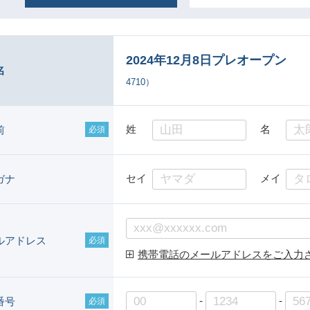
2024年12月8日プレオープン
名
4710
）
姓
名
前
必須
セイ
メイ
ガナ
ルアドレス
必須
携帯電話のメールアドレスをご入力
-
-
番号
必須