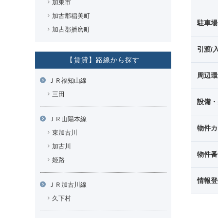
加東市
加古郡稲美町
駐車場
加古郡播磨町
引渡/
【賃貸】路線から探す
周辺環
ＪＲ福知山線
三田
設備・
ＪＲ山陽本線
物件カ
東加古川
加古川
物件番
姫路
情報登
ＪＲ加古川線
久下村