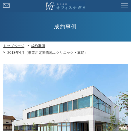
お
問
い
合
成約事例
わ
せ
トップページ
成約事例
2013年4月（事業用定期借地→クリニック・薬局）