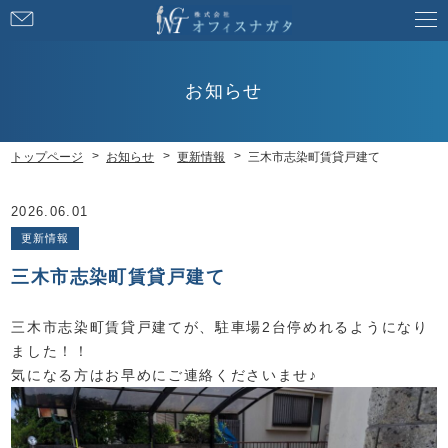
お
問
い
合
お知らせ
わ
せ
トップページ
お知らせ
更新情報
三木市志染町賃貸戸建て
2026.06.01
更新情報
三木市志染町賃貸戸建て
三木市志染町賃貸戸建てが、駐車場2台停めれるようになり
ました！！
気になる方はお早めにご連絡くださいませ♪